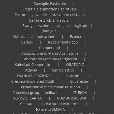
Consiglio Pastorale
Liturgia e animazione spirituale
Pastorale giovanile – iniziazione cristiana
Carità e problemi sociali
Evangelizzazione e catechesi degli adulti
(famiglia)
Cultura e comunicazione
Economia
Verbali
Regolamento cpp
Componenti
Associazione di Maria Ausiliatrice
Laboratorio Mamma Margherita
Salesiani Cooperatori
ORATORIO
Attività
Centro estivo
EVANGELIZZAZIONE
Battesimo
Cresima Giovani ed Adulti
Eucarestia
Formazione al matrimonio cristiano
Catechesi gruppi familiari
LITURGIA
SERVIZIO CARITA’
COMUNICAZIONI
Contatti con la Parrocchia/Oratorio
Notiziario SMSMA