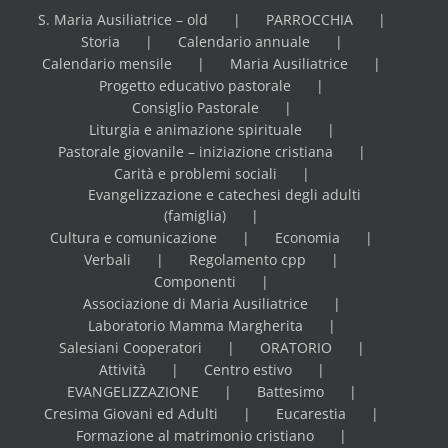
S. Maria Ausiliatrice – old
PARROCCHIA
Storia
Calendario annuale
Calendario mensile
Maria Ausiliatrice
Progetto educativo pastorale
Consiglio Pastorale
Liturgia e animazione spirituale
Pastorale giovanile – iniziazione cristiana
Carità e problemi sociali
Evangelizzazione e catechesi degli adulti
(famiglia)
Cultura e comunicazione
Economia
Verbali
Regolamento cpp
Componenti
Associazione di Maria Ausiliatrice
Laboratorio Mamma Margherita
Salesiani Cooperatori
ORATORIO
Attività
Centro estivo
EVANGELIZZAZIONE
Battesimo
Cresima Giovani ed Adulti
Eucarestia
Formazione al matrimonio cristiano